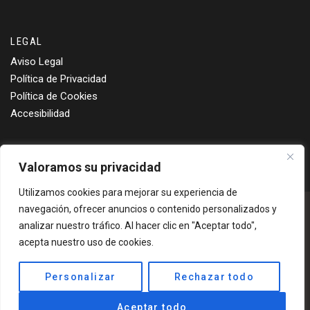
LEGAL
Aviso Legal
Política de Privacidad
Política de Cookies
Accesibilidad
Valoramos su privacidad
Utilizamos cookies para mejorar su experiencia de
navegación, ofrecer anuncios o contenido personalizados y
analizar nuestro tráfico. Al hacer clic en "Aceptar todo",
Esta entidad recibe la colaboración del Ayuntamiento de
acepta nuestro uso de cookies.
Elda con la cantidad de 12.000€ anuales.
Personalizar
Rechazar todo
Copyright © 2025 | Todos los derechos reservados |
Aceptar todo