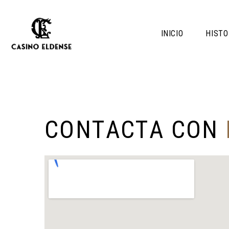
INICIO
HISTO
C
O
N
T
A
C
T
A
C
O
N