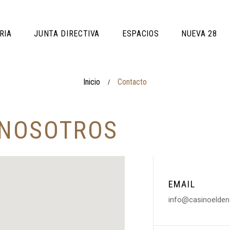
RIA
JUNTA DIRECTIVA
ESPACIOS
NUEVA 28
Inicio
Contacto
/
N
O
S
O
T
R
O
S
EMAIL
info@casinoelden