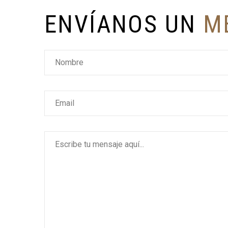
E
N
V
Í
A
N
O
S
U
N
M