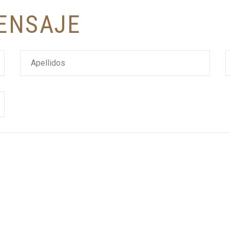
E
N
S
A
J
E