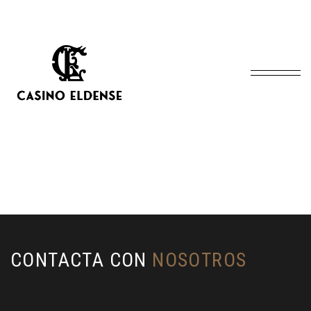
Inicio
Shop
/
CONTACTA CON
NOSOTROS