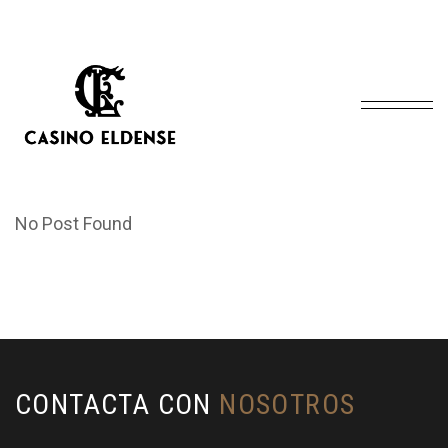
Inicio
Blog List
/
No Post Found
CONTACTA CON
NOSOTROS